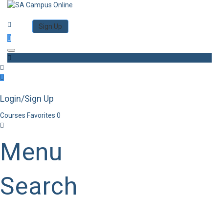
Category
Log in
Sign Up
Toggle navigation
Login/Sign Up
Courses
Favorites
0
Menu
Search
Category