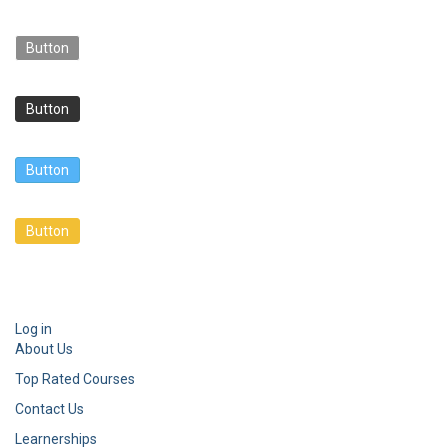
Button
Button
Button
Button
Log in
About Us
Top Rated Courses
Contact Us
Learnerships