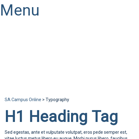
Menu
Have a question?
Send enquiry
Message sent
Close
SA Campus Online
>
Typography
H1 Heading Tag
Sed egestas, ante et vulputate volutpat, eros pede semper est,
vitae luctus metus libero eu augue. Morbi purus libero, faucibus